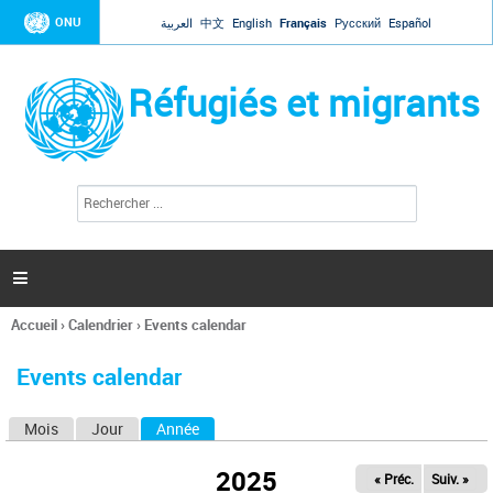
Jump to navigation
ONU
العربية
中文
English
Français
Русский
Español
Réfugiés et migrants
R
F
e
o
c
r
h
e
m
r

u
c
l
h
Accueil
›
Calendrier
›
Events calendar
a
e
Vous
r
i
êtes
r
Events calendar
ici
e
d
Mois
Jour
Année
(onglet actif)
O
e
r
n
e
2025
« Préc.
Suiv. »
g