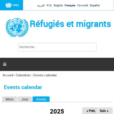
Jump to navigation
ONU
العربية
中文
English
Français
Русский
Español
Réfugiés et migrants
R
F
e
o
c
r
h
e
m
r

u
c
l
h
Accueil
›
Calendrier
›
Events calendar
a
e
Vous
r
i
êtes
r
Events calendar
ici
e
d
Mois
Jour
Année
(onglet actif)
O
e
r
n
e
2025
« Préc.
Suiv. »
g