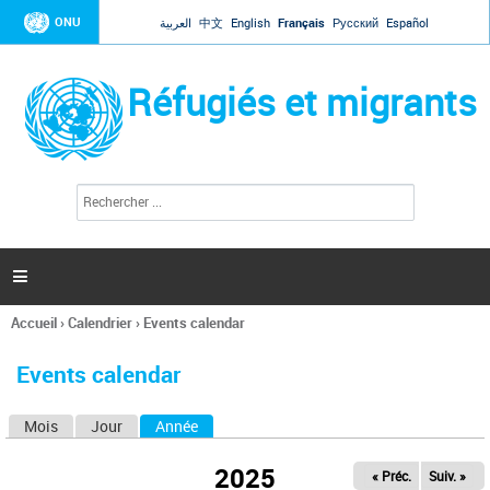
Jump to navigation
ONU
العربية
中文
English
Français
Русский
Español
Réfugiés et migrants
R
F
e
o
c
r
h
e
m
r

u
c
l
h
Accueil
›
Calendrier
›
Events calendar
a
e
Vous
r
i
êtes
r
Events calendar
ici
e
d
Mois
Jour
Année
(onglet actif)
O
e
r
n
e
2025
« Préc.
Suiv. »
g