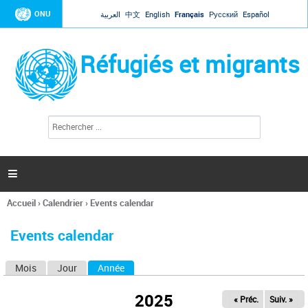
Jump to navigation
ONU
العربية
中文
English
Français
Русский
Español
Réfugiés et migrants
R
F
e
o
c
r
h
e
m
r

u
c
l
h
Accueil
›
Calendrier
›
Events calendar
a
e
Vous
r
i
êtes
r
Events calendar
ici
e
d
Mois
Jour
Année
(onglet actif)
O
e
r
n
e
2025
« Préc.
Suiv. »
g