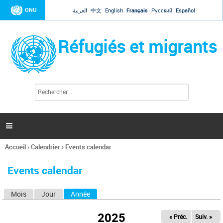
Jump to navigation
ONU
العربية
中文
English
Français
Русский
Español
Réfugiés et migrants
R
F
e
o
c
r
h
e
m
r

u
c
l
h
Accueil
›
Calendrier
›
Events calendar
a
e
Vous
r
i
êtes
r
Events calendar
ici
e
d
Mois
Jour
Année
(onglet actif)
O
e
r
n
e
2025
« Préc.
Suiv. »
g