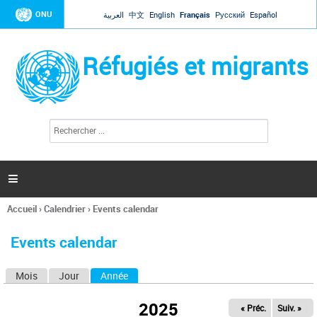
Jump to navigation
ONU
العربية
中文
English
Français
Русский
Español
Réfugiés et migrants
R
F
e
o
c
r
h
e
m
r

u
c
l
h
Accueil
›
Calendrier
›
Events calendar
a
e
Vous
r
i
êtes
r
Events calendar
ici
e
d
Mois
Jour
Année
(onglet actif)
O
e
r
n
e
2025
« Préc.
Suiv. »
g