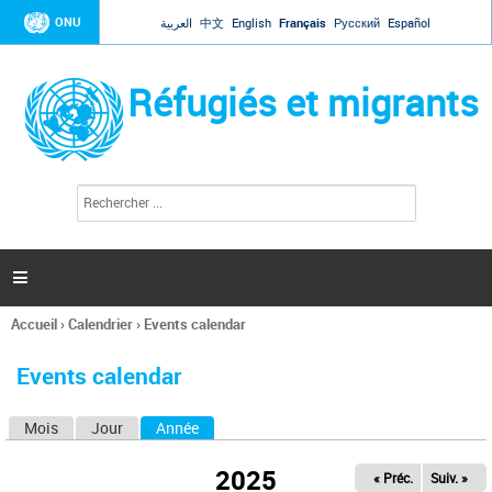
Jump to navigation
ONU
العربية
中文
English
Français
Русский
Español
Réfugiés et migrants
R
F
e
o
c
r
h
e
m
r

u
c
l
h
Accueil
›
Calendrier
›
Events calendar
a
e
Vous
r
i
êtes
r
Events calendar
ici
e
d
Mois
Jour
Année
(onglet actif)
O
e
r
n
e
2025
« Préc.
Suiv. »
g