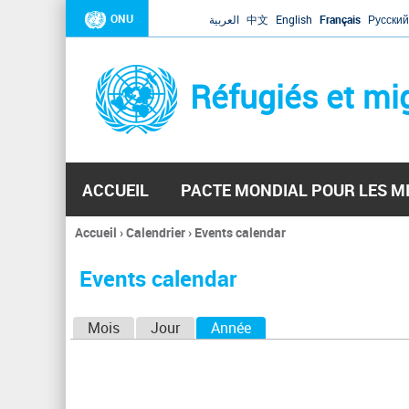
ONU
العربية
中文
English
Français
Русский
Réfugiés et mi
ACCUEIL
PACTE MONDIAL POUR LES M
Accueil
›
Calendrier
›
Events calendar
Vous
êtes
Events calendar
ici
O
Mois
Jour
Année
(onglet actif)
n
g
l