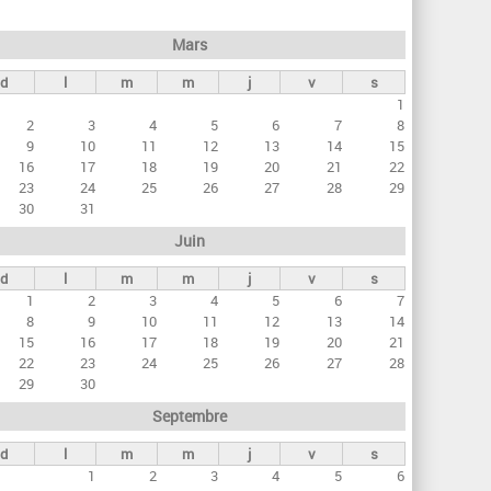
h
e
Mars
r
d
l
m
m
j
v
s
c
1
h
2
3
4
5
6
7
8
e
9
10
11
12
13
14
15
16
17
18
19
20
21
22
23
24
25
26
27
28
29
30
31
Juin
d
l
m
m
j
v
s
1
2
3
4
5
6
7
8
9
10
11
12
13
14
15
16
17
18
19
20
21
22
23
24
25
26
27
28
29
30
Septembre
d
l
m
m
j
v
s
1
2
3
4
5
6