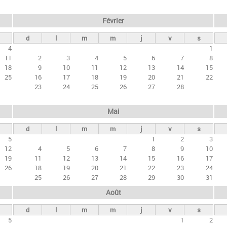
Février
d
l
m
m
j
v
s
4
1
11
2
3
4
5
6
7
8
18
9
10
11
12
13
14
15
25
16
17
18
19
20
21
22
23
24
25
26
27
28
Mai
d
l
m
m
j
v
s
5
1
2
3
12
4
5
6
7
8
9
10
19
11
12
13
14
15
16
17
26
18
19
20
21
22
23
24
25
26
27
28
29
30
31
Août
d
l
m
m
j
v
s
5
1
2