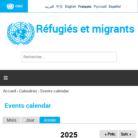
Jump to navigation
ONU
العربية
中文
English
Français
Русский
Español
Réfugiés et migrants
R
F
e
o
c
r
h
e
m
r

u
c
l
h
Accueil
›
Calendrier
›
Events calendar
a
e
Vous
r
i
êtes
r
Events calendar
ici
e
d
Mois
Jour
Année
(onglet actif)
O
e
r
n
e
2025
« Préc.
Suiv. »
g