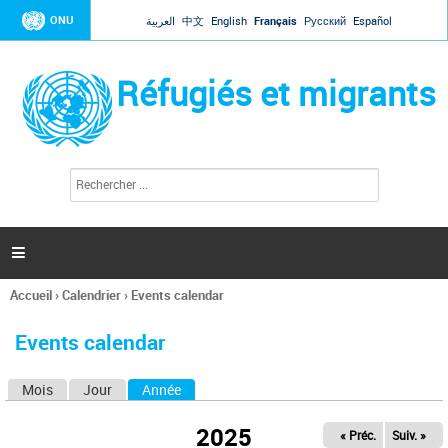
Jump to navigation
ONU
العربية
中文
English
Français
Русский
Español
Réfugiés et migrants
R
F
e
o
c
r
h
e
m
r

u
c
l
h
Accueil
›
Calendrier
›
Events calendar
a
e
Vous
r
i
êtes
r
Events calendar
ici
e
d
Mois
Jour
Année
(onglet actif)
O
e
r
n
e
2025
« Préc.
Suiv. »
g