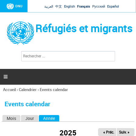
Jump to navigation
ONU
العربية
中文
English
Français
Русский
Español
Réfugiés et migrants
R
F
e
o
c
r
h
e
m
r

u
c
l
h
Accueil
›
Calendrier
›
Events calendar
a
e
Vous
r
i
êtes
r
Events calendar
ici
e
d
Mois
Jour
Année
(onglet actif)
O
e
r
n
e
2025
« Préc.
Suiv. »
g