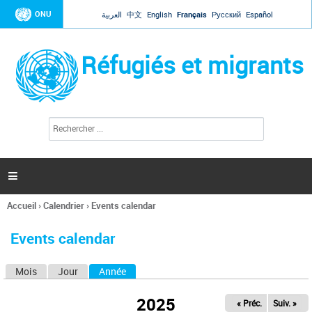
Jump to navigation
ONU
العربية
中文
English
Français
Русский
Español
Réfugiés et migrants
R
F
e
o
c
r
h
e
m
r

u
c
l
h
Accueil
›
Calendrier
›
Events calendar
a
e
Vous
r
i
êtes
r
Events calendar
ici
e
d
Mois
Jour
Année
(onglet actif)
O
e
r
n
e
2025
« Préc.
Suiv. »
g