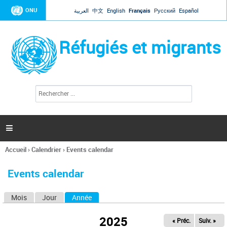
Jump to navigation
ONU
العربية
中文
English
Français
Русский
Español
Réfugiés et migrants
R
F
e
o
c
r
h
e
m
r

u
c
l
h
Accueil
›
Calendrier
›
Events calendar
a
e
Vous
r
i
êtes
r
Events calendar
ici
e
d
Mois
Jour
Année
(onglet actif)
O
e
r
n
e
2025
« Préc.
Suiv. »
g