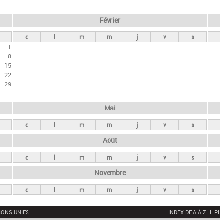
Février
d
l
m
m
j
v
s
1
8
15
22
29
Mai
d
l
m
m
j
v
s
Août
d
l
m
m
j
v
s
Novembre
d
l
m
m
j
v
s
IONS UNIES
INDEX DE A À Z
PL