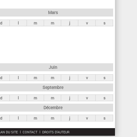
h
e
Mars
r
d
l
m
m
j
v
s
c
h
e
Juin
d
l
m
m
j
v
s
Septembre
d
l
m
m
j
v
s
Décembre
d
l
m
m
j
v
s
AN DU SITE
CONTACT
DROITS D'AUTEUR