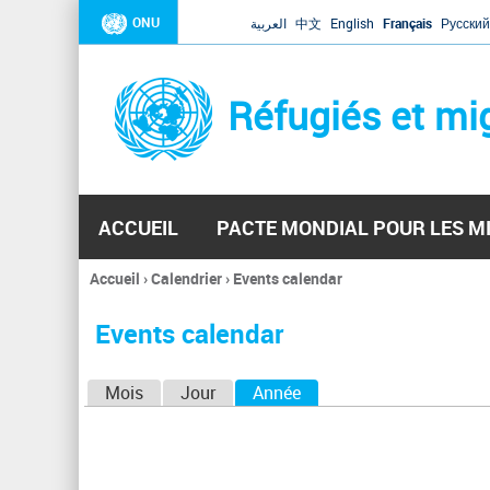
ONU
العربية
中文
English
Français
Русский
Réfugiés et mi
ACCUEIL
PACTE MONDIAL POUR LES M
Accueil
›
Calendrier
›
Events calendar
Vous
êtes
Events calendar
ici
O
Mois
Jour
Année
(onglet actif)
n
g
l