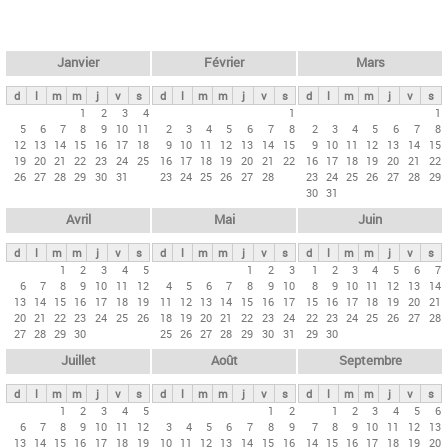
c
l
h
e
e
r
t
Janvier
Février
Mars
c
s
h
d
l
m
m
j
v
s
d
l
m
m
j
v
s
d
l
m
m
j
v
s
p
1
2
3
4
1
1
e
5
6
7
8
9
10
11
2
3
4
5
6
7
8
2
3
4
5
6
7
8
r
12
13
14
15
16
17
18
9
10
11
12
13
14
15
9
10
11
12
13
14
15
i
19
20
21
22
23
24
25
16
17
18
19
20
21
22
16
17
18
19
20
21
22
26
27
28
29
30
31
23
24
25
26
27
28
23
24
25
26
27
28
29
n
30
31
c
Avril
Mai
Juin
i
p
d
l
m
m
j
v
s
d
l
m
m
j
v
s
d
l
m
m
j
v
s
1
2
3
4
5
1
2
3
1
2
3
4
5
6
7
a
6
7
8
9
10
11
12
4
5
6
7
8
9
10
8
9
10
11
12
13
14
u
13
14
15
16
17
18
19
11
12
13
14
15
16
17
15
16
17
18
19
20
21
20
21
22
23
24
25
26
18
19
20
21
22
23
24
22
23
24
25
26
27
28
x
27
28
29
30
25
26
27
28
29
30
31
29
30
Juillet
Août
Septembre
d
l
m
m
j
v
s
d
l
m
m
j
v
s
d
l
m
m
j
v
s
1
2
3
4
5
1
2
1
2
3
4
5
6
6
7
8
9
10
11
12
3
4
5
6
7
8
9
7
8
9
10
11
12
13
13
14
15
16
17
18
19
10
11
12
13
14
15
16
14
15
16
17
18
19
20