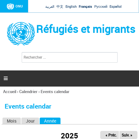
Jump to navigation
ONU
العربية
中文
English
Français
Русский
Español
Réfugiés et migrants
R
F
e
o
c
r
h
e
m
r

u
c
l
h
Accueil
›
Calendrier
›
Events calendar
a
e
Vous
r
i
êtes
r
Events calendar
ici
e
d
Mois
Jour
Année
(onglet actif)
O
e
r
n
e
2025
« Préc.
Suiv. »
g