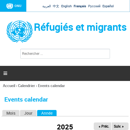
Jump to navigation
ONU
العربية
中文
English
Français
Русский
Español
Réfugiés et migrants
R
F
e
o
c
r
h
e
m
r

u
c
l
h
Accueil
›
Calendrier
›
Events calendar
a
e
Vous
r
i
êtes
r
Events calendar
ici
e
d
Mois
Jour
Année
(onglet actif)
O
e
r
n
e
2025
« Préc.
Suiv. »
g