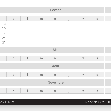
Février
d
l
m
m
j
v
s
3
10
17
24
31
Mai
d
l
m
m
j
v
s
Août
d
l
m
m
j
v
s
Novembre
d
l
m
m
j
v
s
IONS UNIES
INDEX DE A À Z
PL