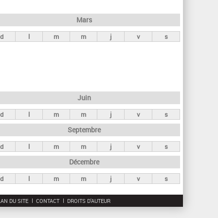
h
e
Mars
r
d
l
m
m
j
v
s
c
h
e
Juin
d
l
m
m
j
v
s
Septembre
d
l
m
m
j
v
s
Décembre
d
l
m
m
j
v
s
AN DU SITE
CONTACT
DROITS D'AUTEUR