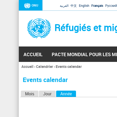
ONU
العربية
中文
English
Français
Русский
Réfugiés et mi
ACCUEIL
PACTE MONDIAL POUR LES M
Accueil
›
Calendrier
›
Events calendar
Vous
êtes
Events calendar
ici
O
Mois
Jour
Année
(onglet actif)
n
g
l