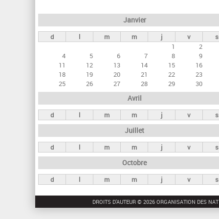
e
Janvier
t
d
l
m
m
j
v
s
s
1
2
p
4
5
6
7
8
9
r
11
12
13
14
15
16
18
19
20
21
22
23
i
25
26
27
28
29
30
n
Avril
c
d
l
m
m
j
v
s
i
Juillet
p
a
d
l
m
m
j
v
s
u
Octobre
x
d
l
m
m
j
v
s
DROITS D'AUTEUR © 2026 ORGANISATION DES NAT