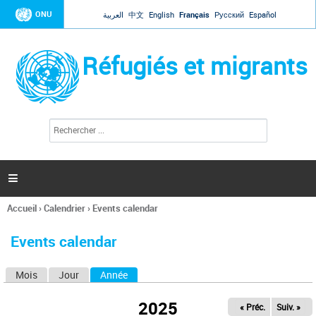
Jump to navigation
ONU
العربية
中文
English
Français
Русский
Español
Réfugiés et migrants
R
F
e
o
c
r
h
e
m
r

u
c
l
h
Accueil
›
Calendrier
›
Events calendar
a
e
Vous
r
i
êtes
r
Events calendar
ici
e
d
Mois
Jour
Année
(onglet actif)
O
e
r
n
e
2025
« Préc.
Suiv. »
g