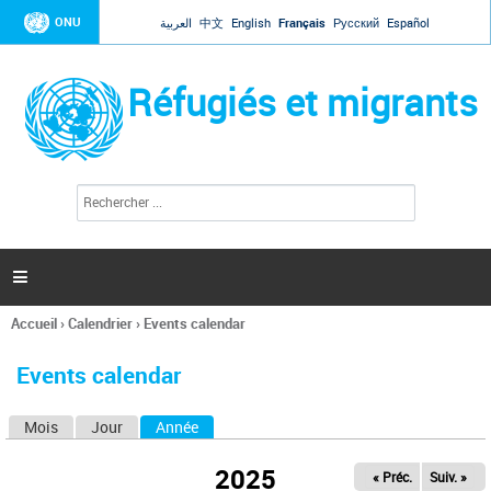
Jump to navigation
ONU
العربية
中文
English
Français
Русский
Español
Réfugiés et migrants
R
F
e
o
c
r
h
e
m
r

u
c
l
h
Accueil
›
Calendrier
›
Events calendar
a
e
Vous
r
i
êtes
r
Events calendar
ici
e
d
Mois
Jour
Année
(onglet actif)
O
e
r
n
e
2025
« Préc.
Suiv. »
g