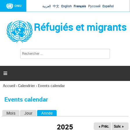
Jump to navigation
ONU
العربية
中文
English
Français
Русский
Español
Réfugiés et migrants
R
F
e
o
c
r
h
e
m
r

u
c
l
h
Accueil
›
Calendrier
›
Events calendar
a
e
Vous
r
i
êtes
r
Events calendar
ici
e
d
Mois
Jour
Année
(onglet actif)
O
e
r
n
e
2025
« Préc.
Suiv. »
g