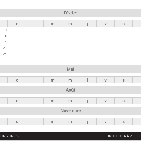
Février
d
l
m
m
j
v
s
1
8
15
22
29
Mai
d
l
m
m
j
v
s
Août
d
l
m
m
j
v
s
Novembre
d
l
m
m
j
v
s
IONS UNIES
INDEX DE A À Z
PL