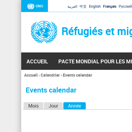
ONU
العربية
中文
English
Français
Русский
Réfugiés et mi
ACCUEIL
PACTE MONDIAL POUR LES M
Accueil
›
Calendrier
›
Events calendar
Vous
êtes
Events calendar
ici
O
Mois
Jour
Année
(onglet actif)
n
g
l