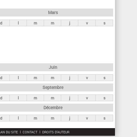
h
e
Mars
r
d
l
m
m
j
v
s
c
h
e
Juin
d
l
m
m
j
v
s
Septembre
d
l
m
m
j
v
s
Décembre
d
l
m
m
j
v
s
AN DU SITE
CONTACT
DROITS D'AUTEUR