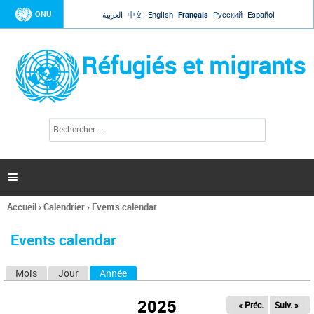
Jump to navigation
ONU
العربية
中文
English
Français
Русский
Español
Réfugiés et migrants
R
F
e
o
c
r
h
e
m
r

u
c
l
h
Accueil
›
Calendrier
›
Events calendar
a
e
Vous
r
i
êtes
r
Events calendar
ici
e
d
Mois
Jour
Année
(onglet actif)
O
e
r
n
e
2025
« Préc.
Suiv. »
g