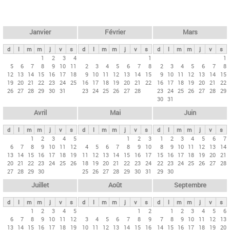
c
l
h
e
e
r
t
Janvier
Février
Mars
c
s
h
d
l
m
m
j
v
s
d
l
m
m
j
v
s
d
l
m
m
j
v
s
p
1
2
3
4
1
1
e
5
6
7
8
9
10
11
2
3
4
5
6
7
8
2
3
4
5
6
7
8
r
12
13
14
15
16
17
18
9
10
11
12
13
14
15
9
10
11
12
13
14
15
i
19
20
21
22
23
24
25
16
17
18
19
20
21
22
16
17
18
19
20
21
22
26
27
28
29
30
31
23
24
25
26
27
28
23
24
25
26
27
28
29
n
30
31
c
Avril
Mai
Juin
i
p
d
l
m
m
j
v
s
d
l
m
m
j
v
s
d
l
m
m
j
v
s
1
2
3
4
5
1
2
3
1
2
3
4
5
6
7
a
6
7
8
9
10
11
12
4
5
6
7
8
9
10
8
9
10
11
12
13
14
u
13
14
15
16
17
18
19
11
12
13
14
15
16
17
15
16
17
18
19
20
21
20
21
22
23
24
25
26
18
19
20
21
22
23
24
22
23
24
25
26
27
28
x
27
28
29
30
25
26
27
28
29
30
31
29
30
Juillet
Août
Septembre
d
l
m
m
j
v
s
d
l
m
m
j
v
s
d
l
m
m
j
v
s
1
2
3
4
5
1
2
1
2
3
4
5
6
6
7
8
9
10
11
12
3
4
5
6
7
8
9
7
8
9
10
11
12
13
13
14
15
16
17
18
19
10
11
12
13
14
15
16
14
15
16
17
18
19
20