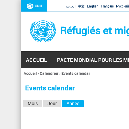
ONU
العربية
中文
English
Français
Русский
Réfugiés et mi
ACCUEIL
PACTE MONDIAL POUR LES M
Accueil
›
Calendrier
›
Events calendar
Vous
êtes
Events calendar
ici
O
Mois
Jour
Année
(onglet actif)
n
g
l