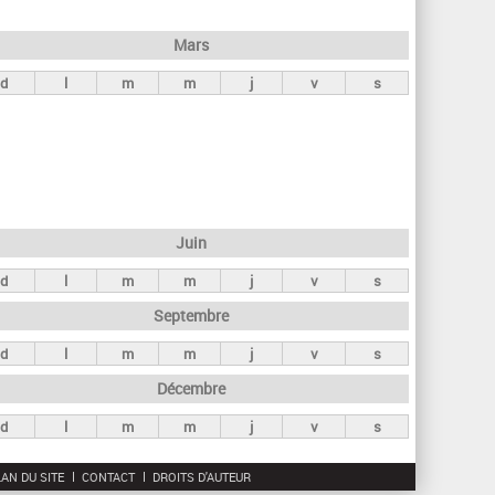
h
e
Mars
r
d
l
m
m
j
v
s
c
h
e
Juin
d
l
m
m
j
v
s
Septembre
d
l
m
m
j
v
s
Décembre
d
l
m
m
j
v
s
AN DU SITE
CONTACT
DROITS D'AUTEUR