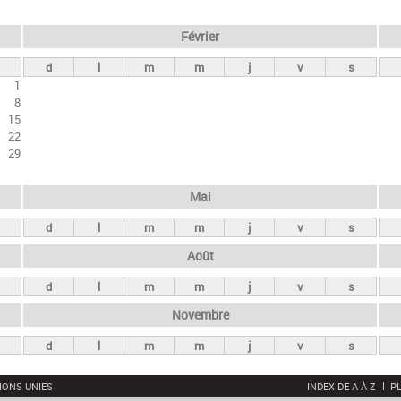
Février
d
l
m
m
j
v
s
1
8
15
22
29
Mai
d
l
m
m
j
v
s
Août
d
l
m
m
j
v
s
Novembre
d
l
m
m
j
v
s
IONS UNIES
INDEX DE A À Z
PL