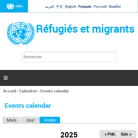
Jump to navigation
ONU
العربية
中文
English
Français
Русский
Español
Réfugiés et migrants
R
F
e
o
c
r
h
e
m
r

u
c
l
h
Accueil
›
Calendrier
›
Events calendar
a
e
Vous
r
i
êtes
r
Events calendar
ici
e
d
Mois
Jour
Année
(onglet actif)
O
e
r
n
e
2025
« Préc.
Suiv. »
g