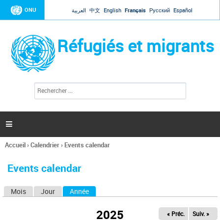
Jump to navigation
ONU
العربية
中文
English
Français
Русский
Español
Réfugiés et migrants
R
F
e
o
c
r
h
e
m
r

u
c
l
h
Accueil
›
Calendrier
›
Events calendar
a
e
Vous
r
i
êtes
r
Events calendar
ici
e
d
Mois
Jour
Année
(onglet actif)
O
e
r
n
e
2025
« Préc.
Suiv. »
g