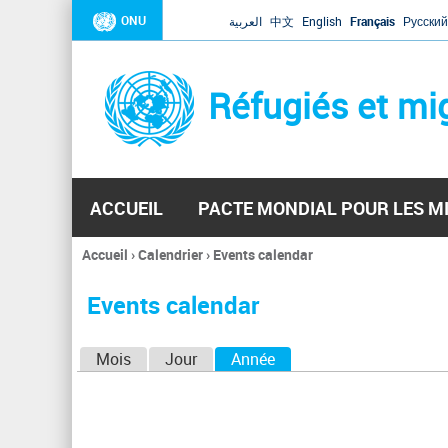
ONU
العربية
中文
English
Français
Русский
Réfugiés et mi
ACCUEIL
PACTE MONDIAL POUR LES M
Accueil
›
Calendrier
›
Events calendar
Vous
êtes
Events calendar
ici
O
Mois
Jour
Année
(onglet actif)
n
g
l