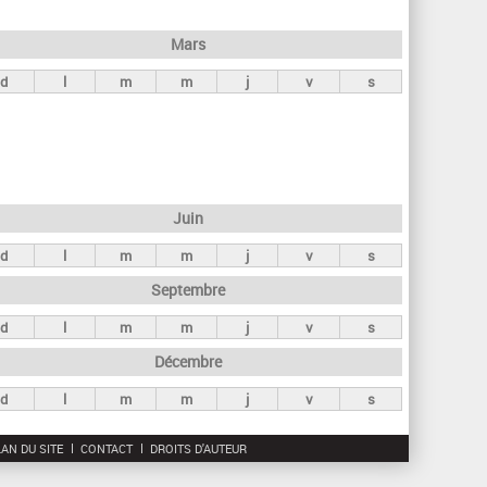
h
e
Mars
r
d
l
m
m
j
v
s
c
h
e
Juin
d
l
m
m
j
v
s
Septembre
d
l
m
m
j
v
s
Décembre
d
l
m
m
j
v
s
AN DU SITE
CONTACT
DROITS D'AUTEUR