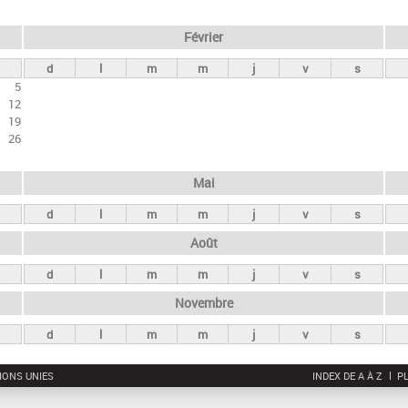
Février
d
l
m
m
j
v
s
5
12
19
26
Mai
d
l
m
m
j
v
s
Août
d
l
m
m
j
v
s
Novembre
d
l
m
m
j
v
s
IONS UNIES
INDEX DE A À Z
PL