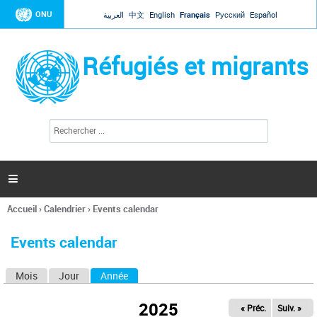
Jump to navigation
ONU
العربية
中文
English
Français
Русский
Español
Réfugiés et migrants
R
F
e
o
c
r
h
e
m
r

u
c
l
h
Accueil
›
Calendrier
›
Events calendar
a
e
Vous
r
i
êtes
r
Events calendar
ici
e
d
Mois
Jour
Année
(onglet actif)
O
e
r
n
e
2025
« Préc.
Suiv. »
g