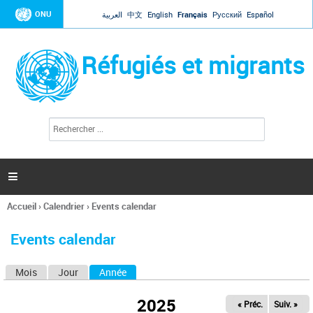
Jump to navigation
ONU
العربية
中文
English
Français
Русский
Español
Réfugiés et migrants
R
F
e
o
c
r
h
e
m
r

u
c
l
h
Accueil
›
Calendrier
›
Events calendar
a
e
Vous
r
i
êtes
r
Events calendar
ici
e
d
Mois
Jour
Année
(onglet actif)
O
e
r
n
e
2025
« Préc.
Suiv. »
g