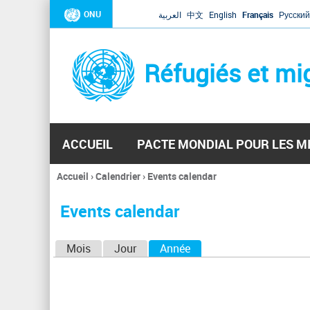
ONU
العربية
中文
English
Français
Русский
Réfugiés et mi
ACCUEIL
PACTE MONDIAL POUR LES M
Accueil
›
Calendrier
›
Events calendar
Vous
êtes
Events calendar
ici
O
Mois
Jour
Année
(onglet actif)
n
g
l