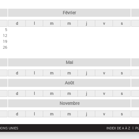
Février
d
l
m
m
j
v
s
5
12
19
26
Mai
d
l
m
m
j
v
s
Août
d
l
m
m
j
v
s
Novembre
d
l
m
m
j
v
s
IONS UNIES
INDEX DE A À Z
PL