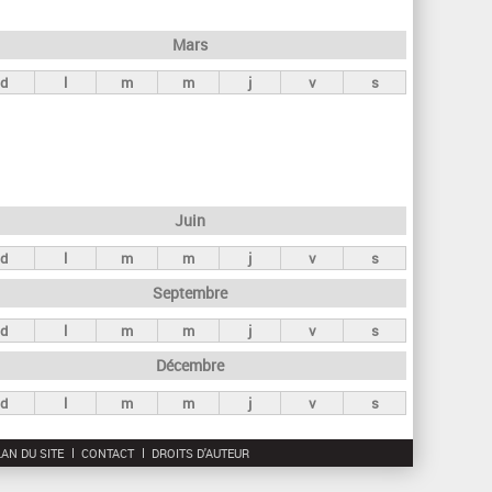
h
e
Mars
r
d
l
m
m
j
v
s
c
h
e
Juin
d
l
m
m
j
v
s
Septembre
d
l
m
m
j
v
s
Décembre
d
l
m
m
j
v
s
AN DU SITE
CONTACT
DROITS D'AUTEUR