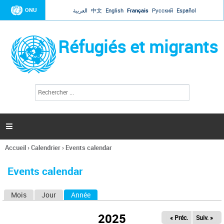
Jump to navigation
ONU
العربية
中文
English
Français
Русский
Español
Réfugiés et migrants
R
F
e
o
c
r
h
e
m
r

u
c
l
h
Accueil
›
Calendrier
›
Events calendar
a
e
Vous
r
i
êtes
r
Events calendar
ici
e
d
Mois
Jour
Année
(onglet actif)
O
e
r
n
e
2025
« Préc.
Suiv. »
g