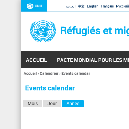
ONU
العربية
中文
English
Français
Русский
Réfugiés et mi
ACCUEIL
PACTE MONDIAL POUR LES M
Accueil
›
Calendrier
›
Events calendar
Vous
êtes
Events calendar
ici
O
Mois
Jour
Année
(onglet actif)
n
g
l