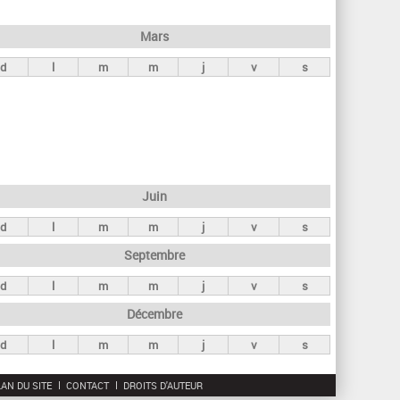
h
e
Mars
r
d
l
m
m
j
v
s
c
h
e
Juin
d
l
m
m
j
v
s
Septembre
d
l
m
m
j
v
s
Décembre
d
l
m
m
j
v
s
AN DU SITE
CONTACT
DROITS D'AUTEUR