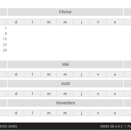
Février
d
l
m
m
j
v
s
1
8
15
22
29
Mai
d
l
m
m
j
v
s
Août
d
l
m
m
j
v
s
Novembre
d
l
m
m
j
v
s
IONS UNIES
INDEX DE A À Z
PL