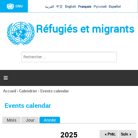
Jump to navigation
ONU
العربية
中文
English
Français
Русский
Español
Réfugiés et migrants
R
F
e
o
c
r
h
e
m
r

u
c
l
h
Accueil
›
Calendrier
›
Events calendar
a
e
Vous
r
i
êtes
r
Events calendar
ici
e
d
Mois
Jour
Année
(onglet actif)
O
e
r
n
e
2025
« Préc.
Suiv. »
g