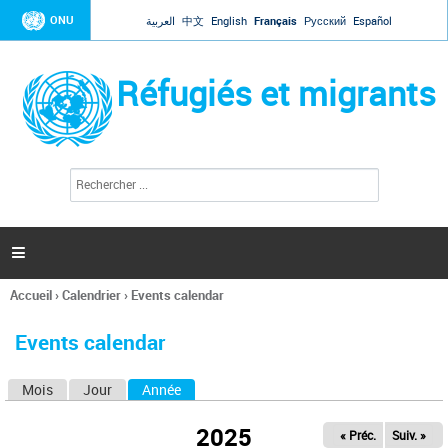
Jump to navigation
ONU
العربية
中文
English
Français
Русский
Español
Réfugiés et migrants
R
F
e
o
c
r
h
e
m
r

u
c
l
h
Accueil
›
Calendrier
›
Events calendar
a
e
Vous
r
i
êtes
r
Events calendar
ici
e
d
Mois
Jour
Année
(onglet actif)
O
e
r
n
e
2025
« Préc.
Suiv. »
g