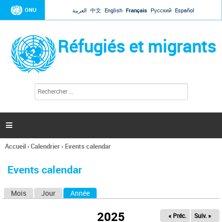
Jump to navigation
ONU
العربية
中文
English
Français
Русский
Español
Réfugiés et migrants
R
F
e
o
c
r
h
e
m
r

u
c
l
h
Accueil
›
Calendrier
›
Events calendar
a
e
Vous
r
i
êtes
r
Events calendar
ici
e
d
Mois
Jour
Année
(onglet actif)
O
e
r
n
e
2025
« Préc.
Suiv. »
g