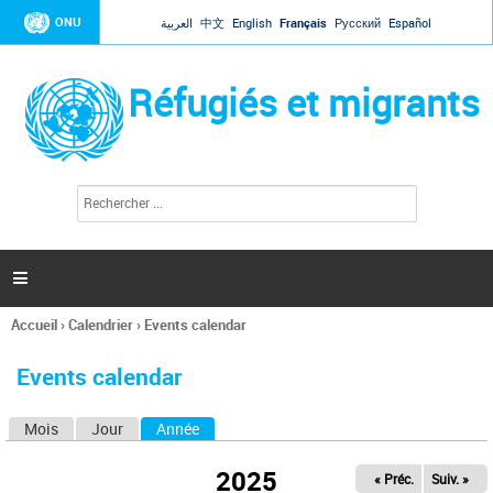
Jump to navigation
ONU
العربية
中文
English
Français
Русский
Español
Réfugiés et migrants
R
F
e
o
c
r
h
e
m
r

u
c
l
h
Accueil
›
Calendrier
›
Events calendar
a
e
Vous
r
i
êtes
r
Events calendar
ici
e
d
Mois
Jour
Année
(onglet actif)
O
e
r
n
e
2025
« Préc.
Suiv. »
g