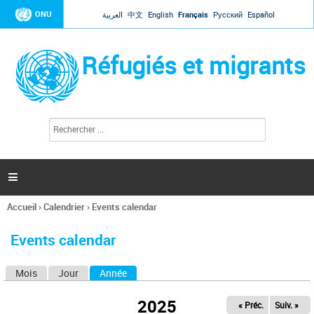
Jump to navigation
ONU
العربية
中文
English
Français
Русский
Español
Réfugiés et migrants
R
F
e
o
c
r
h
e
m
r

u
c
l
h
Accueil
›
Calendrier
›
Events calendar
a
e
Vous
r
i
êtes
r
Events calendar
ici
e
d
Mois
Jour
Année
(onglet actif)
O
e
r
n
e
2025
« Préc.
Suiv. »
g