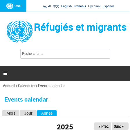
Jump to navigation
ONU
العربية
中文
English
Français
Русский
Español
Réfugiés et migrants
R
F
e
o
c
r
h
e
m
r

u
c
l
h
Accueil
›
Calendrier
›
Events calendar
a
e
Vous
r
i
êtes
r
Events calendar
ici
e
d
Mois
Jour
Année
(onglet actif)
O
e
r
n
e
2025
« Préc.
Suiv. »
g