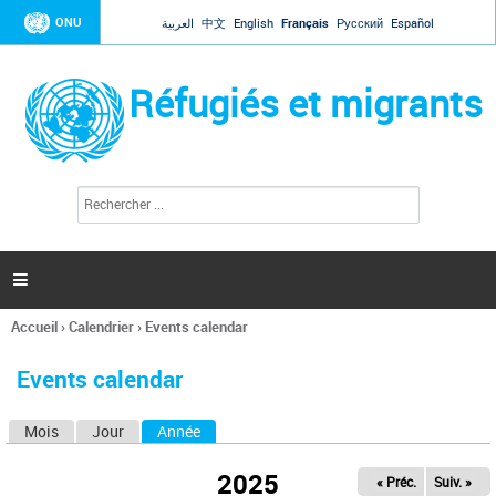
Jump to navigation
ONU
العربية
中文
English
Français
Русский
Español
Réfugiés et migrants
R
F
e
o
c
r
h
e
m
r

u
c
l
h
Accueil
›
Calendrier
›
Events calendar
a
e
Vous
r
i
êtes
r
Events calendar
ici
e
d
Mois
Jour
Année
(onglet actif)
O
e
r
n
e
2025
« Préc.
Suiv. »
g