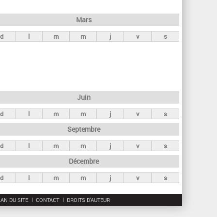
h
e
Mars
r
d
l
m
m
j
v
s
c
h
e
Juin
d
l
m
m
j
v
s
Septembre
d
l
m
m
j
v
s
Décembre
d
l
m
m
j
v
s
AN DU SITE
CONTACT
DROITS D'AUTEUR