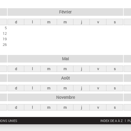
Février
d
l
m
m
j
v
s
5
12
19
26
Mai
d
l
m
m
j
v
s
Août
d
l
m
m
j
v
s
Novembre
d
l
m
m
j
v
s
IONS UNIES
INDEX DE A À Z
PL