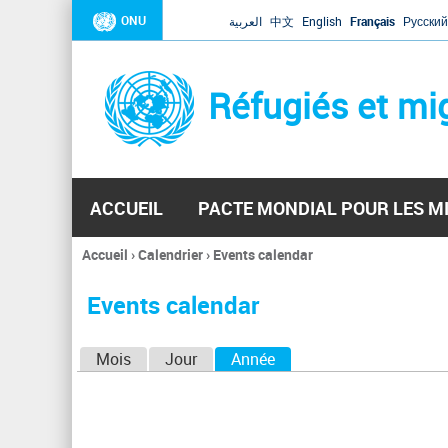
ONU
العربية
中文
English
Français
Русский
Réfugiés et mi
ACCUEIL
PACTE MONDIAL POUR LES M
Accueil
›
Calendrier
›
Events calendar
Vous
êtes
Events calendar
ici
O
Mois
Jour
Année
(onglet actif)
n
g
l