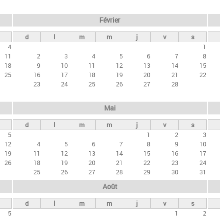
Février
d
l
m
m
j
v
s
4
1
11
2
3
4
5
6
7
8
18
9
10
11
12
13
14
15
25
16
17
18
19
20
21
22
23
24
25
26
27
28
Mai
d
l
m
m
j
v
s
5
1
2
3
12
4
5
6
7
8
9
10
19
11
12
13
14
15
16
17
26
18
19
20
21
22
23
24
25
26
27
28
29
30
31
Août
d
l
m
m
j
v
s
5
1
2