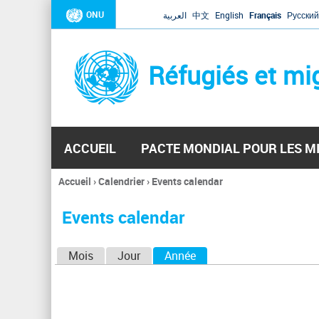
ONU
العربية
中文
English
Français
Русский
Réfugiés et mi
ACCUEIL
PACTE MONDIAL POUR LES M
Accueil
›
Calendrier
›
Events calendar
Vous
êtes
Events calendar
ici
O
Mois
Jour
Année
(onglet actif)
n
g
l