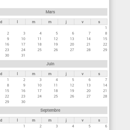
h
e
Mars
r
d
l
m
m
j
v
s
c
1
h
2
3
4
5
6
7
8
e
9
10
11
12
13
14
15
16
17
18
19
20
21
22
23
24
25
26
27
28
29
30
31
Juin
d
l
m
m
j
v
s
1
2
3
4
5
6
7
8
9
10
11
12
13
14
15
16
17
18
19
20
21
22
23
24
25
26
27
28
29
30
Septembre
d
l
m
m
j
v
s
1
2
3
4
5
6