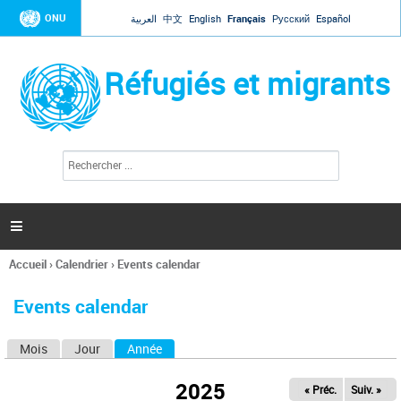
Jump to navigation
ONU
العربية
中文
English
Français
Русский
Español
Réfugiés et migrants
R
F
e
o
c
r
h
e
m
r

u
c
l
h
Accueil
›
Calendrier
›
Events calendar
a
e
Vous
r
i
êtes
r
Events calendar
ici
e
d
Mois
Jour
Année
(onglet actif)
O
e
r
n
e
2025
« Préc.
Suiv. »
g