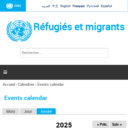
Jump to navigation
ONU
العربية
中文
English
Français
Русский
Español
Réfugiés et migrants
R
F
e
o
c
r
h
e
m
r

u
c
l
h
Accueil
›
Calendrier
›
Events calendar
a
e
Vous
r
i
êtes
r
Events calendar
ici
e
d
Mois
Jour
Année
(onglet actif)
O
e
r
n
e
2025
« Préc.
Suiv. »
g