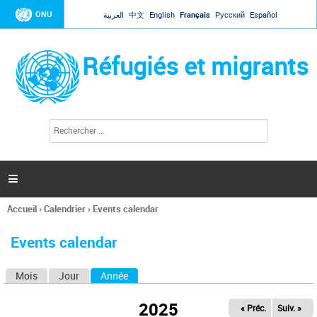
Jump to navigation
ONU
العربية
中文
English
Français
Русский
Español
Réfugiés et migrants
R
F
e
o
c
r
h
e
m
r

u
c
l
h
Accueil
›
Calendrier
›
Events calendar
a
e
Vous
r
i
êtes
r
Events calendar
ici
e
d
Mois
Jour
Année
(onglet actif)
O
e
r
n
e
2025
« Préc.
Suiv. »
g