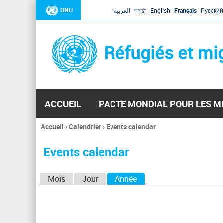
ONU
العربية
中文
English
Français
Русский
Réfugiés et mi
ACCUEIL
PACTE MONDIAL POUR LES M
Accueil
›
Calendrier
›
Events calendar
Vous
êtes
Events calendar
ici
O
Mois
Jour
Année
(onglet actif)
n
g
l