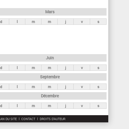
h
e
Mars
r
d
l
m
m
j
v
s
c
h
e
Juin
d
l
m
m
j
v
s
Septembre
d
l
m
m
j
v
s
Décembre
d
l
m
m
j
v
s
AN DU SITE
CONTACT
DROITS D'AUTEUR