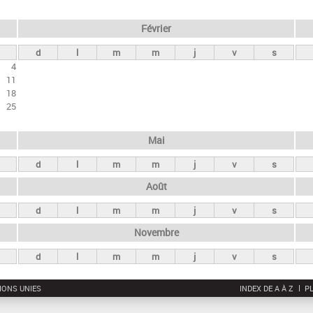
Février
d
l
m
m
j
v
s
4
11
18
25
Mai
d
l
m
m
j
v
s
Août
d
l
m
m
j
v
s
Novembre
d
l
m
m
j
v
s
IONS UNIES
INDEX DE A À Z
PL