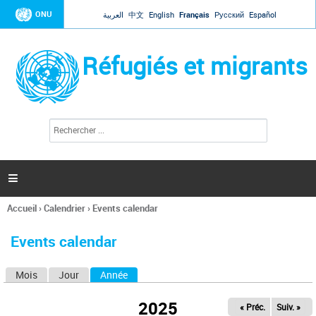
Jump to navigation
ONU
العربية
中文
English
Français
Русский
Español
Réfugiés et migrants
R
F
e
o
c
r
h
e
m
r

u
c
l
h
Accueil
›
Calendrier
›
Events calendar
a
e
Vous
r
i
êtes
r
Events calendar
ici
e
d
Mois
Jour
Année
(onglet actif)
O
e
r
n
e
2025
« Préc.
Suiv. »
g