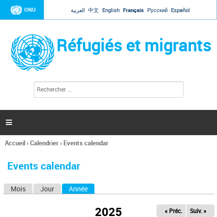
Jump to navigation
ONU
العربية
中文
English
Français
Русский
Español
Réfugiés et migrants
R
F
e
o
c
r
h
e
m
r

u
c
l
h
Accueil
›
Calendrier
›
Events calendar
a
e
Vous
r
i
êtes
r
Events calendar
ici
e
d
Mois
Jour
Année
(onglet actif)
O
e
r
n
e
2025
« Préc.
Suiv. »
g