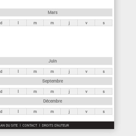
h
e
Mars
r
d
l
m
m
j
v
s
c
h
e
Juin
d
l
m
m
j
v
s
Septembre
d
l
m
m
j
v
s
Décembre
d
l
m
m
j
v
s
AN DU SITE
CONTACT
DROITS D'AUTEUR