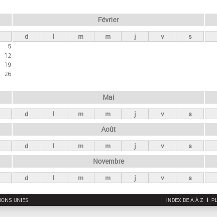
Février
d
l
m
m
j
v
s
5
12
19
26
Mai
d
l
m
m
j
v
s
Août
d
l
m
m
j
v
s
Novembre
d
l
m
m
j
v
s
IONS UNIES
INDEX DE A À Z
PL