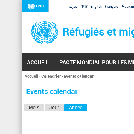
ONU
العربية
中文
English
Français
Русский
Réfugiés et mi
ACCUEIL
PACTE MONDIAL POUR LES M
Accueil
›
Calendrier
›
Events calendar
Vous
êtes
Events calendar
ici
O
Mois
Jour
Année
(onglet actif)
n
g
l