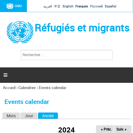
Jump to navigation
ONU
العربية
中文
English
Français
Русский
Español
Réfugiés et migrants
R
F
e
o
c
r
h
e
m
r

u
c
l
h
Accueil
›
Calendrier
›
Events calendar
a
e
Vous
r
i
êtes
r
Events calendar
ici
e
d
Mois
Jour
Année
(onglet actif)
O
e
r
n
e
2024
« Préc.
Suiv. »
g