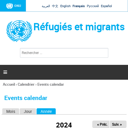
Jump to navigation
ONU
العربية
中文
English
Français
Русский
Español
Réfugiés et migrants
R
F
e
o
c
r
h
e
m
r

u
c
l
h
Accueil
›
Calendrier
›
Events calendar
a
e
Vous
r
i
êtes
r
Events calendar
ici
e
d
Mois
Jour
Année
(onglet actif)
O
e
r
n
e
2024
« Préc.
Suiv. »
g