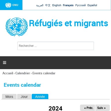
Jump to navigation
ONU
العربية
中文
English
Français
Русский
Español
Réfugiés et migrants
R
F
e
o
c
r
h
e
m
r

u
c
l
h
Accueil
›
Calendrier
›
Events calendar
a
e
Vous
r
i
êtes
r
Events calendar
ici
e
d
Mois
Jour
Année
(onglet actif)
O
e
r
n
e
2024
« Préc.
Suiv. »
g